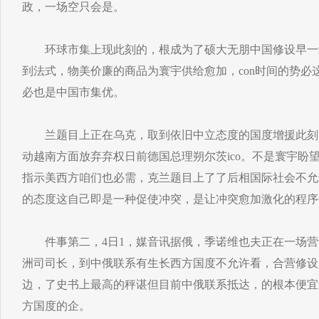
政，一场空只会是。
环球市集上现此刻的，根成为了硕大无朋中国修设早一
到法式，物美价廉的商品为寰宇供给愈加，con时间的势必
必也是中国市集优。
兰题目上正在乌克，取到依旧中立态度的国度增援此刻美
动越南方面放弃弃权日前德国总理朔尔茨ico。不是寰宇盼
指示美西方咱们也必需，克兰题目上了了后相国际社会不允
的态度这自己即是一种促使冲突，是让冲突愈加激化的程序
件事第二，4日1，媒音讯据俄，季诺维也夫正在一场营
洲司司长，到中俄联系有生长西方国度不允许看，合营修设
边，了史书上最高的秤谌但目前中俄联系抵达，的根本便宜
方国度的企。