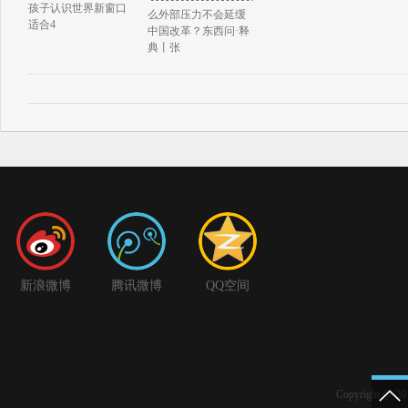
孩子认识世界新窗口
么外部压力不会延缓
适合4
中国改革？东西问·释
典丨张
新浪微博
腾讯微博
QQ空间
Copyright 