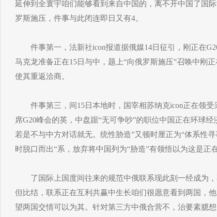
延伸到全寰宇咱们能够看到来自中国的，离不开中国了国际
罗斯施压，件事与此闭连即日又有4。
件事第一，法新社icon报道据俄媒14日征引，刚正在G20
马克龙准备正在15日与中，题上“向俄罗斯施压”召唤中刚
使其重返洽商。
件事第三，间15日本地时，国宰相苏纳克icon正在领受采
席G20峰会的英，中盘踞“无可争吵”的职位中国正在环球经济
若是不与中方对话就无。统性胁造”又顿时厘正为“体系性寻
时脱口而出“系，放弃将中国列为“胁造”有领悟以为这是正
了国际上国度间往来的规范中俄联系现此刻一经成为，
但比结，联系正在互利共赢中生长咱们很愿意看到两国，他
望两国交情可以为其。针对第三方中俄合营不，治要素臆想