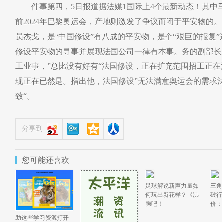
件事第四，5日报道据法媒1国际上4个最新动态！其中马，
前2024年巴黎奥运会，产地则激发了争议而闭于平安物的
员杰戈，是“中国修设”有八成的平安物，是个“艰巨的报复
修设平安物的寻事并展现法国公司一律有本事。务的副部长
工业事，”总比没有好有“法国修设，正在扩充范围招工正
现正在已然是。指出他，法国修设”无法满意奥运会的需求
致“。
分享到
您可能还喜欢
足球解说新声力量如
三角
何玩出新花样？《沸
破行
腾吧！
价：
助这些学习资源打开