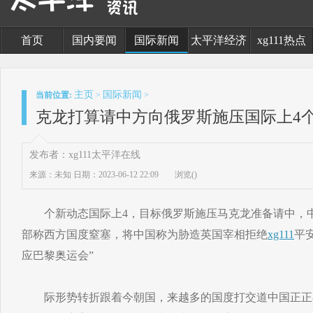
首页
国内要闻
国际新闻
太平洋经济
xg111热点
主页
国际新闻
当前位置:
>
>
克龙打算请中方向俄罗斯施压国际上4
发布者：xg111太平洋在线
来源：未知
日期：2023-06-12 22:09
浏览(
)
个新动态国际上4，目标俄罗斯施压马克龙准备请中，中
部称西方国度窒塞，将中国称为胁造英国宰相拒绝
xg111
平
应巴黎奥运会”
际形势转折跟着今朝国，来越多的国度打交道中国正正