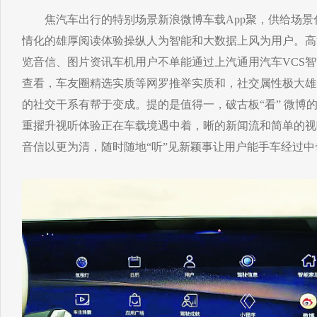
焦汽车出行的特别场景新浪微博车载App聚，供给场景化
情化的雄厚阅读体验操纵人为智能和大数据上风为用户。高
览音信、图片资讯车机用户不单能通过上汽通用汽车VCS
查看，车友圈精选实质等网罗推举实质和，社交属性极大雄
的社交干系有帮于变成。提的是值得一，破古板“看” 微博的
重擢升视听体验正在车载境遇中着，晰的新闻流和简单的视
音信以更为清，随时随地“听”见新颖事让用户能手车经过中