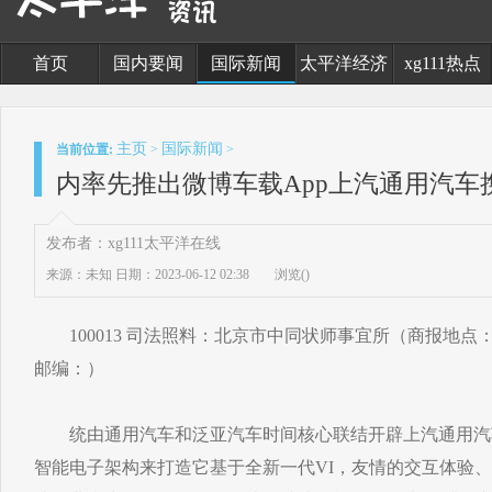
首页
国内要闻
国际新闻
太平洋经济
xg111热点
主页
国际新闻
当前位置:
>
>
内率先推出微博车载App上汽通用汽车
发布者：xg111太平洋在线
来源：未知
日期：2023-06-12 02:38
浏览(
)
100013 司法照料：北京市中同状师事宜所（商报地点
邮编：）
统由通用汽车和泛亚汽车时间核心联结开辟上汽通用汽车
智能电子架构来打造它基于全新一代VI，友情的交互体验