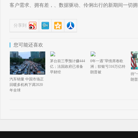
客户需求、拥有差，、数据驱动、伶俐出行的新期间一切拥
分享到
您可能还喜欢
茅台前三季预计赚444
0年一遇”旱情席卷欧
亿；法国政府已准备
洲；软银亏316万亿特
早财经
朗普被
待“
汽车销量 中国市场正
朗普
回暖多机构下调2020
年全球