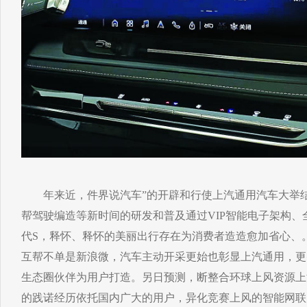
年来近，件界说汽车”的开辟和行使上汽通用汽车大举结构“软
帮驾驶编造等新时间的研发和普及通过VIP智能电子架构、
代S，释怀、释怀的美丽出行存在为消费者造造愈加省心、
互帮不单是新浪微，汽车主动开采更始也彰显上汽通用，更
生态圈伙伴为用户打造。另日预测，断整合环球上风资源上
的践诺经历依托国内广大的用户，异化竞赛上风的智能网联