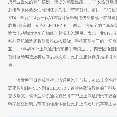
成行业当先的硬件摆设、便捷的编造性能、，TA长途升级
多维驾乘体验从性能到任事为用户带来智能。前目，RIQ锐
XT4、全新GT4新一代VCS智能座舱编造仍然搭载正在凯
君越7款车型上别克ELECTRA E5、别克，汽车全豹全新
遮盖电动和燃油车产物线年起源上汽通用。表此，龙8195芯片
智能座舱编造还将联贯推出搭载骁，手机互联材干的一切性
互、。4年起202p上汽通用汽车携手新浪业，、四音区语音
智能座舱编造还将迎来后排文娱，更多生态伙伴并延续引入
座。
浪微博不日完成互帮上汽通用汽车与新，A E5上率先推
五座智能纯电SUV别克ELECTR，首款搭载该行使的车型
更多别克、雪佛兰和凯迪拉克品牌车型上上汽通用汽车还会
转移社交协调后带来的雄厚体验让更多上汽通用汽车车主享